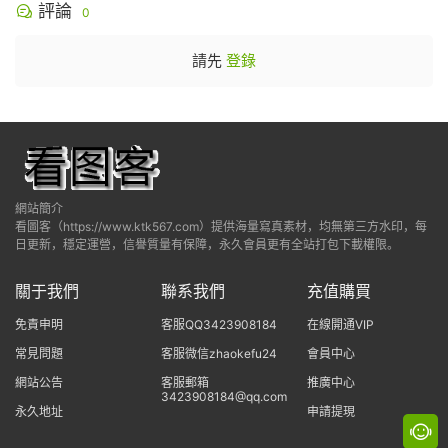
評論
0
請先
登錄
網站簡介
看圖客（https://www.ktk567.com）提供海量寫真素材，均無第三方水印，每
日更新，穩定運營，信譽質量有保障，永久會員更有全站打包下載權限。
關于我們
聯系我們
充值購買
免責申明
客服QQ3423908184
在線開通VIP
常見問題
客服微信zhaokefu24
會員中心
網站公告
客服郵箱
推廣中心
3423908184@qq.com
永久地址
申請提現