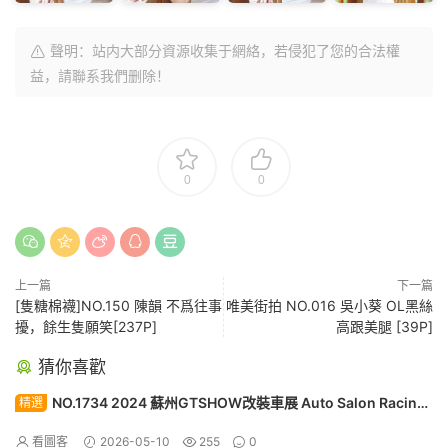
聲明：站内大部分資源收集于網絡，若侵犯了您的合法權
益，請聯系我們删除！
0
0
上一篇
下一篇
[隻糖棉襪]NO.150 陳韻 不爲往事
唯美街拍 NO.016 吳小葵 OL黑絲
擾，餘生隻願笑[237P]
高跟美腿 [39P]
猜你喜歡
NO.1734 2024 蘇州GTSHOW改裝車展 Auto Salon Racing
精選
Model 123[30P]
看圖客
2026-05-10
255
0