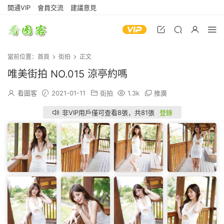
開通VIP
會員交流
建議意見
當前位置：
首頁
街拍
正文
唯美街拍 NO.015 涼亭約嗎
看圖客
2021-01-11
街拍
1.3k
推廣
非VIP用戶僅可查看8張，共81張
登錄