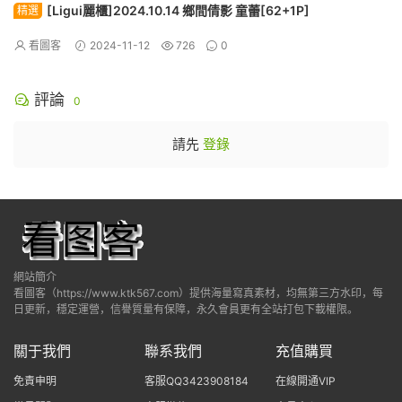
[Ligui麗櫃]2024.10.14 鄉間倩影 童蕾[62+1P]
精選
看圖客
2024-11-12
726
0
評論
0
請先
登錄
網站簡介
看圖客（https://www.ktk567.com）提供海量寫真素材，均無第三方水印，每
日更新，穩定運營，信譽質量有保障，永久會員更有全站打包下載權限。
關于我們
聯系我們
充值購買
免責申明
客服QQ3423908184
在線開通VIP