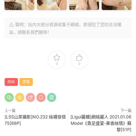
聲明：站内大部分資源收集于網絡，若侵犯了您的合法權
益，請聯系我們删除！
0
0
肉絲
蓉蓉
上一篇
下一篇
[LSS山茶攝影]NO.232 絲襪穿搭
[Ligui麗櫃]網絡麗人 2021.01.06
75[66P]
Model《貴足盛宴-果香絲情》蘇
黎[51P]