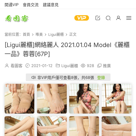
開通VIP
會員交流
建議意見
當前位置：
首頁
唯美
Ligui麗櫃
正文
[Ligui麗櫃]網絡麗人 2021.01.04 Model《麗櫃
一品》蓉蓉[67P]
看圖客
2021-01-12
Ligui麗櫃
928
推廣
非VIP用戶僅可查看8張，共68張
登錄