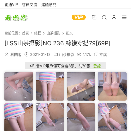
開通VIP
會員交流
建議意見
當前位置：
首頁
絲模
山茶攝影
正文
[LSS山茶攝影]NO.236 絲襪穿搭79[69P]
看圖客
2021-01-13
山茶攝影
1.17k
推廣
非VIP用戶僅可查看8張，共70張
登錄