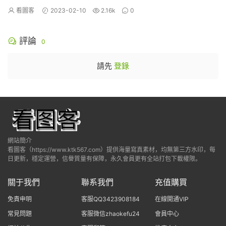
看圖客
2023-02-10
2.16k
0
評論
0
請先
登錄
網站簡介
看圖客（https://www.ktk567.com）提供海量寫真素材，均無第三方水印，每
日更新，穩定運營，信譽質量有保障，永久會員更有全站打包下載權限。
關于我們
聯系我們
充值購買
免責申明
客服QQ3423908184
在線開通VIP
常見問題
客服微信zhaokefu24
會員中心