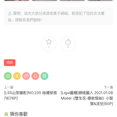
聲明：站内大部分資源收集于網絡，若侵犯了您的合法權
益，請聯系我們删除！
1
0
肉絲
上一篇
下一篇
[LSS山茶攝影]NO.235 絲襪穿搭
[Ligui麗櫃]網絡麗人 2021.01.08
78[76P]
Model《雙生花-療欲情絲》小智
賢&涼兒[60P]
猜你喜歡