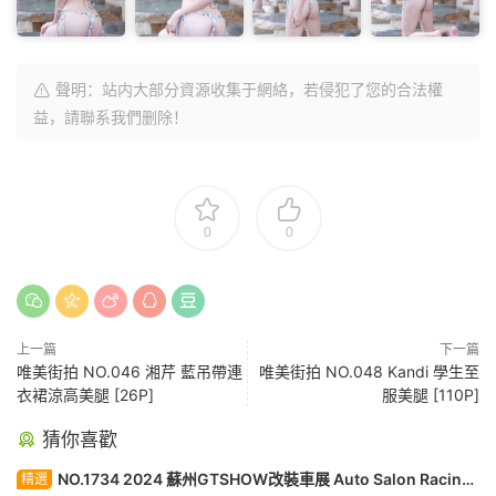
聲明：站内大部分資源收集于網絡，若侵犯了您的合法權
益，請聯系我們删除！
0
0
上一篇
下一篇
唯美街拍 NO.046 湘芹 藍吊帶連
唯美街拍 NO.048 Kandi 學生至
衣裙涼高美腿 [26P]
服美腿 [110P]
猜你喜歡
NO.1734 2024 蘇州GTSHOW改裝車展 Auto Salon Racing
精選