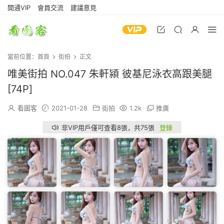
開通VIP
會員交流
建議意見
當前位置：
首頁
街拍
正文
唯美街拍 NO.047 朱軒潁 彼基尼泳衣高跟美腿
[74P]
看圖客
2021-01-28
街拍
1.2k
推廣
非VIP用戶僅可查看8張，共75張
登錄