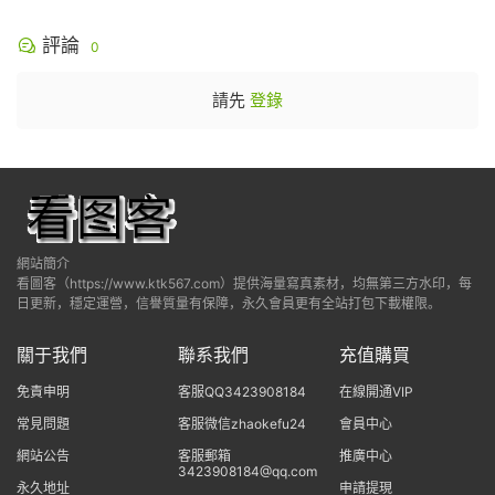
評論
0
請先
登錄
網站簡介
看圖客（https://www.ktk567.com）提供海量寫真素材，均無第三方水印，每
日更新，穩定運營，信譽質量有保障，永久會員更有全站打包下載權限。
關于我們
聯系我們
充值購買
免責申明
客服QQ3423908184
在線開通VIP
常見問題
客服微信zhaokefu24
會員中心
網站公告
客服郵箱
推廣中心
3423908184@qq.com
永久地址
申請提現