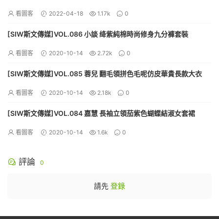
看圖客
2022-04-18
1.17k
0
[SIW斯文傳媒]VOL.086 小談 绛紫純棉時尚修身九分褲套裝
看圖客
2020-10-14
2.72k
0
[SIW斯文傳媒]VOL.085 蓉兒 翻毛領拼色毛呢仿皮華貴長款大衣
看圖客
2020-10-14
2.18k
0
[SIW斯文傳媒]VOL.084 嘉慧 長袖立領茄紫色蝴蝶結淑女套裙
看圖客
2020-10-14
1.6k
0
評論
0
請先
登錄