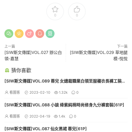
0
0
上一篇
下一篇
[SIW斯文傳媒]VOL.027 辦公白
[SIW斯文傳媒]VOL.029 草地腿
領-嘉慧
模-悅悅
猜你喜歡
[SIW斯文傳媒]VOL.089 蓉兒 女總裁職業白領至服襯衣長褲工裝
[60P]
看圖客
2023-02-10
1.32k
0
[SIW斯文傳媒]VOL.088 小談 绛紫純棉時尚修身九分褲套裝[61P]
看圖客
2022-04-19
1.4k
0
[SIW斯文傳媒]VOL.087 仙女黑裙 蓉兒[61P]