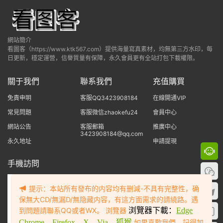
網站簡介
看圖客（https://www.ktk567.com）提供海量寫真素材，均無第三方水印，每
日更新，穩定運營，信譽質量有保障，永久會員更有全站打包下載權限。
關于我們
聯系我們
充值購買
免責申明
客服QQ3423908184
在線開通VIP
常見問題
客服微信zhaokefu24
會員中心
網站公告
客服郵箱
推廣中心
3423908184@qq.com
永久地址
申請提現
手機訪問
提示：本站所有發布的内容均有删減-不具有完整性，确
保無大CD/無漏D/無隐藏内容，有這方面需求的請繞路。遇
到問題請聯系QQ或者WX。 浏覽器
浏覽器下載：
Edge
Chrome
Firefox
X
Via
狐猴
如果喜歡我們，記得加