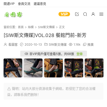
開通VIP
會員交流
建議意見
當前位置：
首頁
絲模
SIW斯文傳媒
正文
[SIW斯文傳媒]VOL.028 餐館門前-新芳
看圖客
2020-10-13
SIW斯文傳媒
1.16k
推廣
非VIP用戶僅可查看5張，共68張
登錄
聲明：站内大部分資源收集于網絡，若侵犯了您的合法權
益，請聯系我們删除！