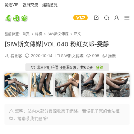
開通VIP
會員交流
建議意見
當前位置：
首頁
絲模
SIW斯文傳媒
正文
[SIW斯文傳媒]VOL.040 粉紅女郎-雯靜
看圖客
2020-10-14
SIW斯文傳媒
995
推廣
非VIP用戶僅可查看5張，共62張
登錄
聲明：站内大部分資源收集于網絡，若侵犯了您的合法權
益，請聯系我們删除！