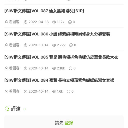
[SIW斯文傳媒]VOL.087 仙女黑裙 蓉兒[61P]
看圖客
2022-04-18
1.17k
0
[SIW斯文傳媒]VOL.086 小談 绛紫純棉時尚修身九分褲套裝
看圖客
2020-10-14
2.72k
0
[SIW斯文傳媒]VOL.085 蓉兒 翻毛領拼色毛呢仿皮華貴長款大衣
看圖客
2020-10-14
2.18k
0
[SIW斯文傳媒]VOL.084 嘉慧 長袖立領茄紫色蝴蝶結淑女套裙
看圖客
2020-10-14
1.6k
0
評論
0
請先
登錄