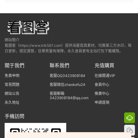
網站簡介
看圖客（https://www.ktk567.com）提供海量寫真素材，均無第三方水印，每
日更新，穩定運營，信譽質量有保障，永久會員更有全站打包下載權限。
關于我們
聯系我們
充值購買
免責申明
客服QQ3423908184
在線開通VIP
常見問題
客服微信zhaokefu24
會員中心
網站公告
客服郵箱
推廣中心
3423908184@qq.com
永久地址
申請提現
手機訪問