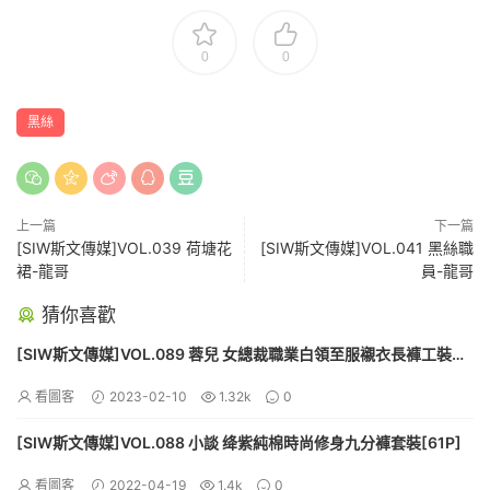
0
0
黑絲
上一篇
下一篇
[SIW斯文傳媒]VOL.039 荷塘花
[SIW斯文傳媒]VOL.041 黑絲職
裙-龍哥
員-龍哥
猜你喜歡
[SIW斯文傳媒]VOL.089 蓉兒 女總裁職業白領至服襯衣長褲工裝
[60P]
看圖客
2023-02-10
1.32k
0
[SIW斯文傳媒]VOL.088 小談 绛紫純棉時尚修身九分褲套裝[61P]
看圖客
2022-04-19
1.4k
0