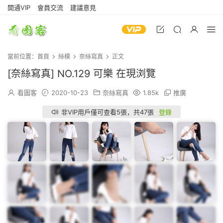
開通VIP
會員交流
建議意見
當前位置：
首頁
絲模
奈絲寫真
正文
[奈絲寫真] NO.129 可樂 在現浏覽
看圖客
2020-10-23
奈絲寫真
1.85k
推廣
非VIP用戶僅可查看5張，共47張
登錄