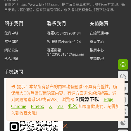
看圖客（https://www.ktk567.com）提供海量寫真素材，均無第三方水印，每
日更新，穩定運營，信譽質量有保障，永久會員更有全站打包下載權限。
關于我們
聯系我們
充值購買
免責申明
客服QQ3423908184
在線開通VIP
常見問題
客服微信zhaokefu24
會員中心
網站公告
客服郵箱
推廣中心
3423908184@qq.com
永久地址
申請提現
手機訪問
提示：本站所有發布的内容均有删減-不具有完整性，确
保無大CD/無漏D/無隐藏内容，有這方面需求的請繞路。遇
到問題請聯系QQ或者WX。 浏覽器
浏覽器下載：
Edge
Chrome
Firefox
X
Via
狐猴
如果喜歡我們，記得加
入到收藏夾哦！