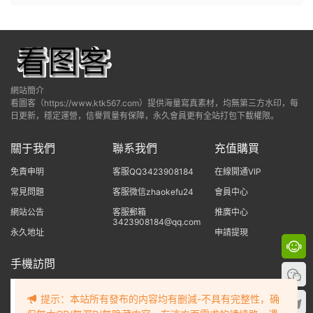
網站簡介
看圖客（https://www.ktk567.com）提供海量寫真素材，均無第三方水印，每
日更新，穩定運營，信譽質量有保障，永久會員更有全站打包下載權限。
關于我們
聯系我們
充值購買
免責申明
客服QQ3423908184
在線開通VIP
常見問題
客服微信zhaokefu24
會員中心
網站公告
客服郵箱
推廣中心
3423908184@qq.com
永久地址
申請提現
手機訪問
提示：本站所有發布的内容均有删減-不具有完整性，确