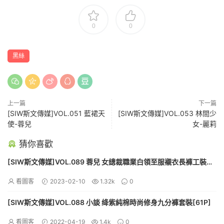
0
0
黑絲
上一篇
下一篇
[SIW斯文傳媒]VOL.051 藍裙天
[SIW斯文傳媒]VOL.053 林間少
使-蓉兒
女-麗莉
猜你喜歡
[SIW斯文傳媒]VOL.089 蓉兒 女總裁職業白領至服襯衣長褲工裝
[60P]
看圖客
2023-02-10
1.32k
0
[SIW斯文傳媒]VOL.088 小談 绛紫純棉時尚修身九分褲套裝[61P]
看圖客
2022-04-19
1.4k
0