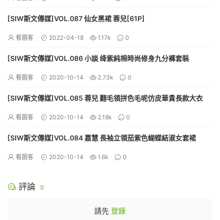
[SIW斯文傳媒]VOL.087 仙女黑裙 蓉兒[61P]
看圖客
2022-04-18
1.17k
0
[SIW斯文傳媒]VOL.086 小談 绛紫純棉時尚修身九分褲套裝
看圖客
2020-10-14
2.73k
0
[SIW斯文傳媒]VOL.085 蓉兒 翻毛領拼色毛呢仿皮華貴長款大衣
看圖客
2020-10-14
2.18k
0
[SIW斯文傳媒]VOL.084 嘉慧 長袖立領茄紫色蝴蝶結淑女套裙
看圖客
2020-10-14
1.6k
0
評論
0
請先
登錄