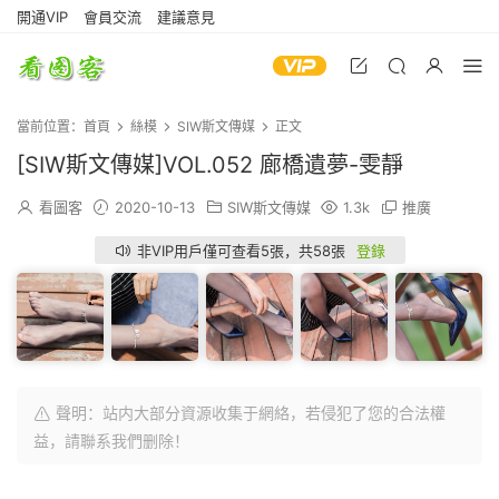
開通VIP
會員交流
建議意見
當前位置：
首頁
絲模
SIW斯文傳媒
正文
[SIW斯文傳媒]VOL.052 廊橋遺夢-雯靜
看圖客
2020-10-13
SIW斯文傳媒
1.3k
推廣
非VIP用戶僅可查看5張，共58張
登錄
聲明：站内大部分資源收集于網絡，若侵犯了您的合法權
益，請聯系我們删除！