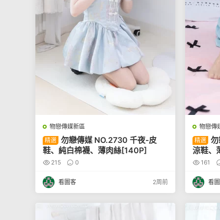
物戀傳媒新區
物戀傳
勿戀傳媒 NO.2730 千夜-皮
勿
精選
精選
鞋、純白棉襪、薄肉絲[140P]
涼鞋、薄
215
0
161
看圖客
2周前
看圖