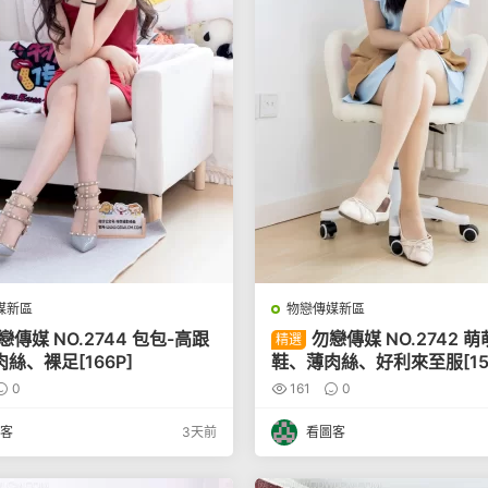
媒新區
物戀傳媒新區
戀傳媒 NO.2744 包包-高跟
勿戀傳媒 NO.2742 
精選
絲、裸足[166P]
鞋、薄肉絲、好利來至服[15
0
161
0
客
3天前
看圖客