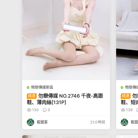
物戀傳媒新區
物戀傳
勿戀傳媒 NO.2746 千夜-高跟
勿
精選
精選
鞋、薄肉絲[131P]
鞋、短肉
130
0
139
看圖客
21小時前
看圖