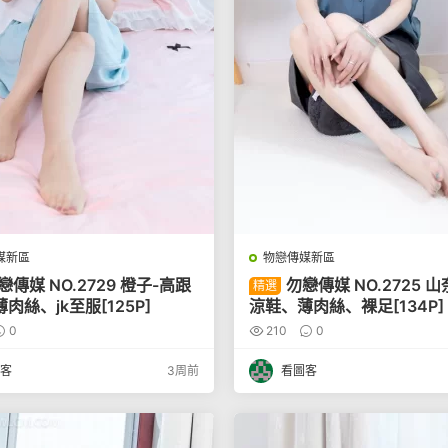
媒新區
物戀傳媒新區
戀傳媒 NO.2729 橙子-高跟
勿戀傳媒 NO.2725 
精選
肉絲、jk至服[125P]
涼鞋、薄肉絲、裸足[134P]
0
210
0
客
3周前
看圖客