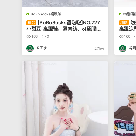
BoBoSocks襪啵啵
物戀傳
[BoBoSocks襪啵啵]NO.727
勿
精選
精選
小甜豆-高跟鞋、薄肉絲、ol至服[14
高跟涼鞋
8P]
163
0
160
看圖客
2周前
看圖