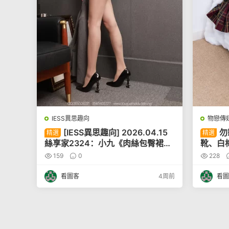
IESS異思趣向
物戀傳
[IESS異思趣向] 2026.04.15
勿
精選
精選
絲享家2324：小九《肉絲包臀裙
靴、白棉
（下）》[90P]
P]
159
0
228
看圖客
4周前
看圖