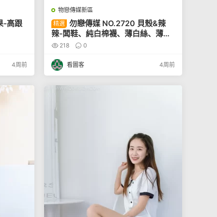
物戀傳媒新區
果-高跟
勿戀傳媒 NO.2720 貝殼&辣
精選
辣-闆鞋、純白棉襪、薄白絲、薄肉
絲[155P]
218
0
4周前
看圖客
4周前