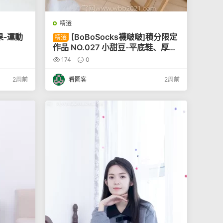
精選
果-運動
[BoBoSocks襪啵啵]積分限定
精選
作品 NO.027 小甜豆-平底鞋、厚肉
絲[101P]
174
0
2周前
看圖客
2周前