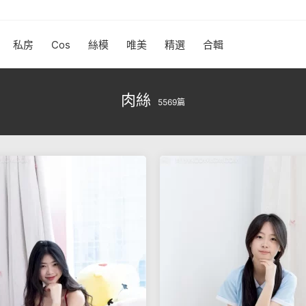
私房
Cos
絲模
唯美
精選
合輯
肉絲
5569篇