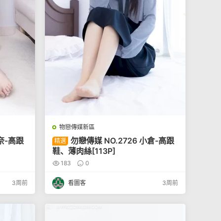
物戀傳媒新區
山奈-高跟
勿戀傳媒 NO.2726 小倉-高跟
精選
鞋、薄肉絲[113P]
183
0
3周前
看圖客
3周前