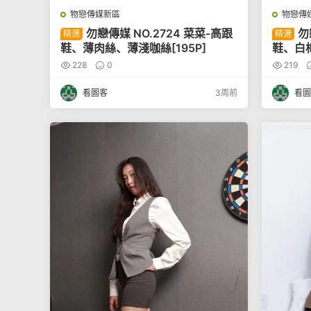
物戀傳媒新區
物戀傳
勿戀傳媒 NO.2724 菜菜-高跟
勿
精選
精選
鞋、薄肉絲、薄淺咖絲[195P]
鞋、白棉
228
0
219
看圖客
3周前
看圖