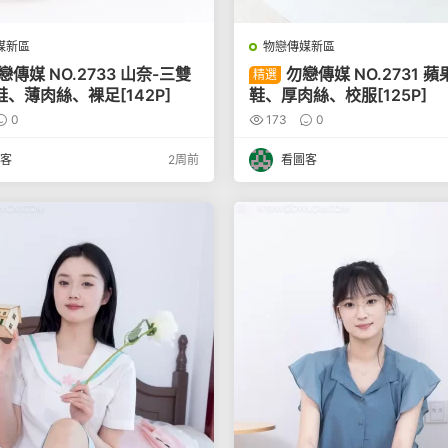
媒新區
物戀傳媒新區
戀傳媒 NO.2733 山奈-三雙
勿戀傳媒 NO.2731 蘋
精選
、薄肉絲、裸足[142P]
鞋、厚肉絲、校服[125P]
0
173
0
客
2周前
看圖客