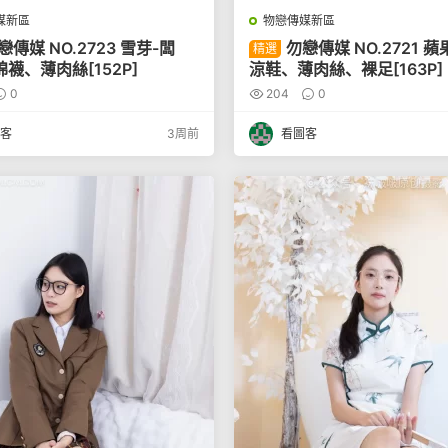
媒新區
物戀傳媒新區
戀傳媒 NO.2723 雪芽-闆
勿戀傳媒 NO.2721 蘋
精選
襪、薄肉絲[152P]
涼鞋、薄肉絲、裸足[163P]
0
204
0
客
3周前
看圖客