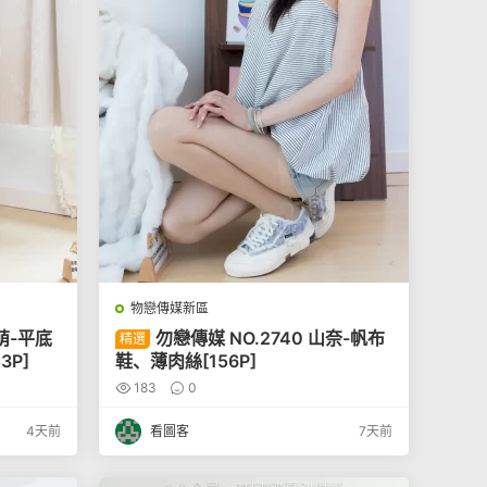
物戀傳媒新區
萌萌-平底
勿戀傳媒 NO.2740 山奈-帆布
精選
3P]
鞋、薄肉絲[156P]
183
0
4天前
看圖客
7天前