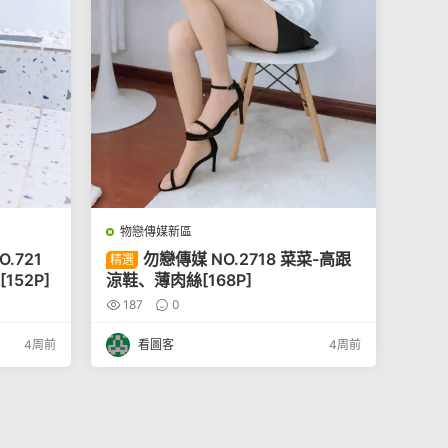
物戀傳媒新區
O.721
勿戀傳媒 NO.2718 菜菜-高跟
精選
52P]
涼鞋、薄肉絲[168P]
187
0
4周前
看圖客
4周前