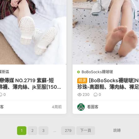
媒新區
BoBoSocks襪啵啵
戀傳媒 NO.2719 紫蘇-短
[BoBoSocks襪啵啵]N
精選
襪、薄肉絲、jk至服[150
珍珠-高跟鞋、薄肉絲、裸足[1
0
230
0
客
4周前
看圖客
1
2
3
...
279
下一頁
跳轉