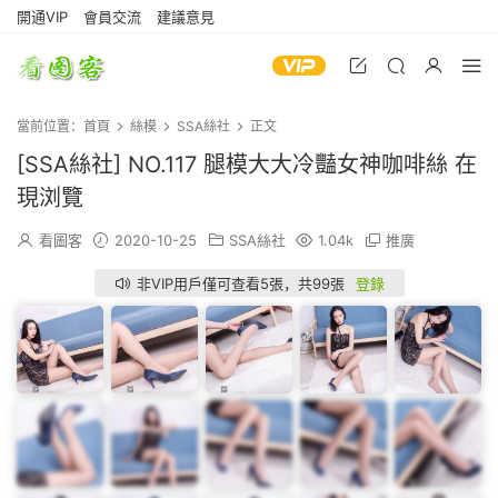
開通VIP
會員交流
建議意見
當前位置：
首頁
絲模
SSA絲社
正文
[SSA絲社] NO.117 腿模大大冷豔女神咖啡絲 在
現浏覽
看圖客
2020-10-25
SSA絲社
1.04k
推廣
非VIP用戶僅可查看5張，共99張
登錄