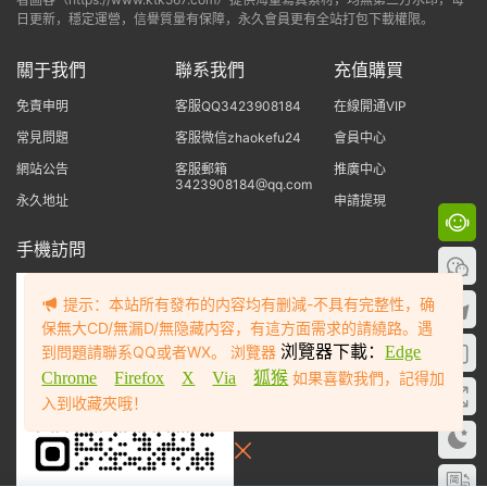
日更新，穩定運營，信譽質量有保障，永久會員更有全站打包下載權限。
關于我們
聯系我們
充值購買
免責申明
客服QQ3423908184
在線開通VIP
常見問題
客服微信zhaokefu24
會員中心
網站公告
客服郵箱
推廣中心
3423908184@qq.com
永久地址
申請提現
手機訪問
提示：本站所有發布的内容均有删減-不具有完整性，确
保無大CD/無漏D/無隐藏内容，有這方面需求的請繞路。遇
到問題請聯系QQ或者WX。 浏覽器
浏覽器下載：
Edge
Chrome
Firefox
X
Via
狐猴
如果喜歡我們，記得加
入到收藏夾哦！