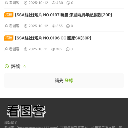
看圖客
2025-10-12
439
0
[SSA絲社]短片 NO.0197 曉曼 涞覓兩周年紀念款[29P]
精選
看圖客
2025-10-12
355
0
[SSA絲社]短片 NO.0196 CC 國産SK[30P]
精選
看圖客
2025-10-11
382
0
評論
0
請先
登錄
網站簡介
看圖客（https://www.ktk567.com）提供海量寫真素材，均無第三方水印，每