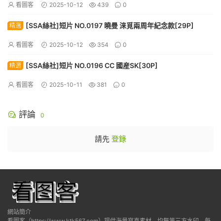
看圖客
2025-10-12
439
0
[SSA絲社]短片 NO.0197 曉曼 涞覓兩周年紀念款[29P]
精選
看圖客
2025-10-12
354
0
[SSA絲社]短片 NO.0196 CC 國産SK[30P]
精選
看圖客
2025-10-11
381
0
評論
0
請先
登錄
網站簡介
看圖客（https://www.ktk567.com）提供海量寫真素材，均無第三方水印，每