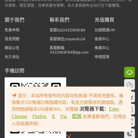
日更新，穩定運營，信譽質量有保障，永久會員更有全站打包下載權限。
關于我們
聯系我們
充值購買
免責申明
客服QQ3423908184
在線開通VIP
常見問題
客服微信zhaokefu24
會員中心
網站公告
客服郵箱
推廣中心
3423908184@qq.com
永久地址
申請提現
手機訪問
提示：本站所有發布的内容均有删減-不具有完整性，确
保無大CD/無漏D/無隐藏内容，有這方面需求的請繞路。遇
到問題請聯系QQ或者WX。 浏覽器
浏覽器下載：
Edge
Chrome
Firefox
X
Via
狐猴
如果喜歡我們，記得加
入到收藏夾哦！