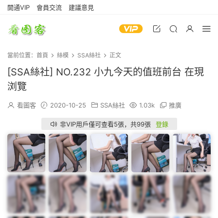
開通VIP
會員交流
建議意見
當前位置：
首頁
絲模
SSA絲社
正文
[SSA絲社] NO.232 小九今天的值班前台 在現
浏覽
看圖客
2020-10-25
SSA絲社
1.03k
推廣
非VIP用戶僅可查看5張，共99張
登錄