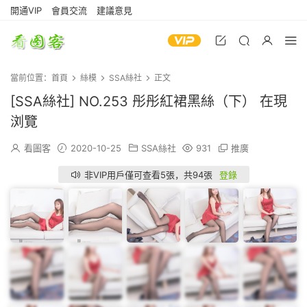
開通VIP
會員交流
建議意見
當前位置：
首頁
絲模
SSA絲社
正文
[SSA絲社] NO.253 彤彤紅裙黑絲（下） 在現
浏覽
看圖客
2020-10-25
SSA絲社
931
推廣
非VIP用戶僅可查看5張，共94張
登錄