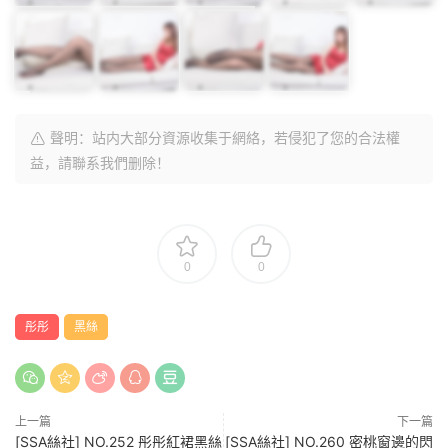
聲明：站内大部分資源收集于網絡，若侵犯了您的合法權
益，請聯系我們删除！
0
0
彤彤
黑絲
上一篇
下一篇
[SSA絲社] NO.252 彤彤紅裙黑絲
[SSA絲社] NO.260 密桃窗邊的閃