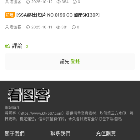
看圖客
2025-10-12
354
0
[SSA絲社]短片 NO.0196 CC 國産SK[30P]
精選
看圖客
2025-10-11
381
0
評論
0
請先
登錄
網站簡介
看圖客（https://www.ktk567.com）提供海量寫真素材，均無第三方水印，每
日更新，穩定運營，信譽質量有保障，永久會員更有全站打包下載權限。
關于我們
聯系我們
充值購買