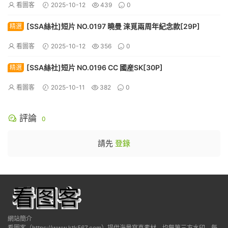
看圖客
2025-10-12
439
0
[SSA絲社]短片 NO.0197 曉曼 涞覓兩周年紀念款[29P]
精選
看圖客
2025-10-12
356
0
[SSA絲社]短片 NO.0196 CC 國産SK[30P]
精選
看圖客
2025-10-11
382
0
評論
0
請先
登錄
網站簡介
看圖客（https://www.ktk567.com）提供海量寫真素材，均無第三方水印，每