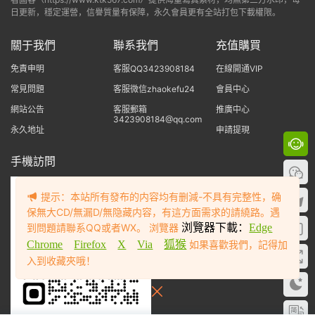
日更新，穩定運營，信譽質量有保障，永久會員更有全站打包下載權限。
關于我們
聯系我們
充值購買
免責申明
客服QQ3423908184
在線開通VIP
常見問題
客服微信zhaokefu24
會員中心
網站公告
客服郵箱
推廣中心
3423908184@qq.com
永久地址
申請提現
手機訪問
提示：本站所有發布的内容均有删減-不具有完整性，确
保無大CD/無漏D/無隐藏内容，有這方面需求的請繞路。遇
到問題請聯系QQ或者WX。 浏覽器
浏覽器下載：
Edge
Chrome
Firefox
X
Via
狐猴
如果喜歡我們，記得加
入到收藏夾哦！