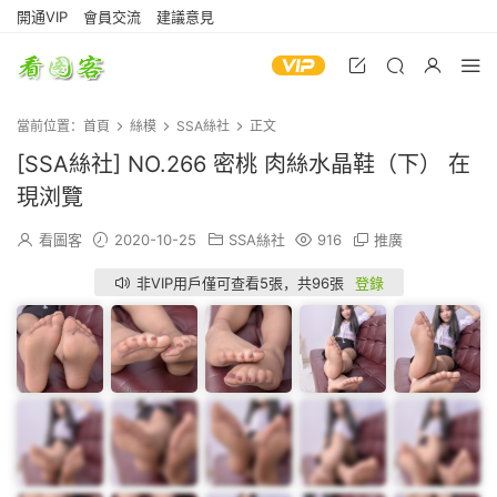
開通VIP
會員交流
建議意見
當前位置：
首頁
絲模
SSA絲社
正文
[SSA絲社] NO.266 密桃 肉絲水晶鞋（下） 在
現浏覽
看圖客
2020-10-25
SSA絲社
916
推廣
非VIP用戶僅可查看5張，共96張
登錄