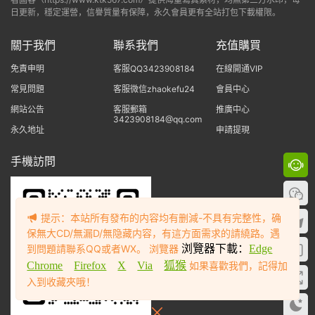
日更新，穩定運營，信譽質量有保障，永久會員更有全站打包下載權限。
關于我們
聯系我們
充值購買
免責申明
客服QQ3423908184
在線開通VIP
常見問題
客服微信zhaokefu24
會員中心
網站公告
客服郵箱
推廣中心
3423908184@qq.com
永久地址
申請提現
手機訪問
提示：本站所有發布的内容均有删減-不具有完整性，确
保無大CD/無漏D/無隐藏内容，有這方面需求的請繞路。遇
到問題請聯系QQ或者WX。 浏覽器
浏覽器下載：
Edge
Chrome
Firefox
X
Via
狐猴
如果喜歡我們，記得加
入到收藏夾哦！