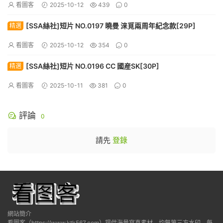
看圖客
2025-10-12
439
0
[SSA絲社]短片 NO.0197 曉曼 涞覓兩周年紀念款[29P]
精選
看圖客
2025-10-12
354
0
[SSA絲社]短片 NO.0196 CC 國産SK[30P]
精選
看圖客
2025-10-11
381
0
評論
0
請先
登錄
網站簡介
看圖客（https://www.ktk567.com）提供海量寫真素材，均無第三方水印，每