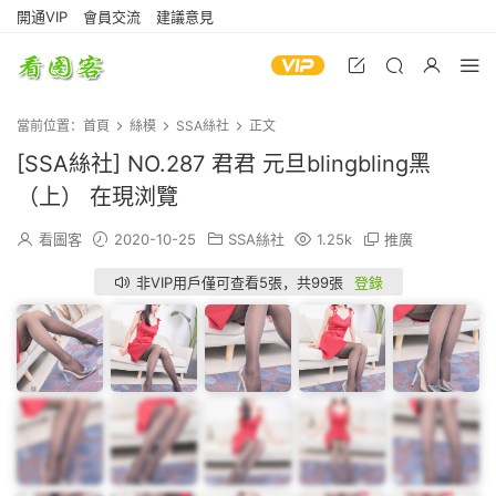
開通VIP
會員交流
建議意見
當前位置：
首頁
絲模
SSA絲社
正文
[SSA絲社] NO.287 君君 元旦blingbling黑
（上） 在現浏覽
看圖客
2020-10-25
SSA絲社
1.25k
推廣
非VIP用戶僅可查看5張，共99張
登錄