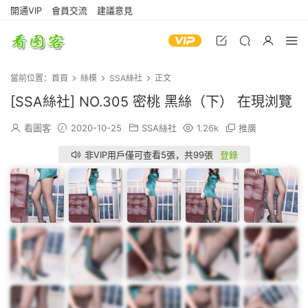
開通VIP
會員交流
建議意見
當前位置：
首頁
絲模
SSA絲社
正文
[SSA絲社] NO.305 密桃 黑絲（下） 在現浏覽
看圖客
2020-10-25
SSA絲社
1.26k
推廣
非VIP用戶僅可查看5張，共99張
登錄