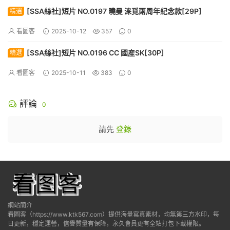
[SSA絲社]短片 NO.0197 曉曼 涞覓兩周年紀念款[29P]
精選
看圖客
2025-10-12
357
0
[SSA絲社]短片 NO.0196 CC 國産SK[30P]
精選
看圖客
2025-10-11
383
0
評論
0
請先
登錄
網站簡介
看圖客（https://www.ktk567.com）提供海量寫真素材，均無第三方水印，每
日更新，穩定運營，信譽質量有保障，永久會員更有全站打包下載權限。