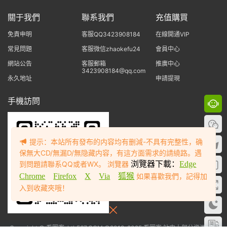
關于我們
聯系我們
充值購買
免責申明
客服QQ3423908184
在線開通VIP
常見問題
客服微信zhaokefu24
會員中心
網站公告
客服郵箱
推廣中心
3423908184@qq.com
永久地址
申請提現
手機訪問
提示：本站所有發布的内容均有删減-不具有完整性，确
保無大CD/無漏D/無隐藏内容，有這方面需求的請繞路。遇
到問題請聯系QQ或者WX。 浏覽器
浏覽器下載：
Edge
Chrome
Firefox
X
Via
狐猴
如果喜歡我們，記得加
入到收藏夾哦！