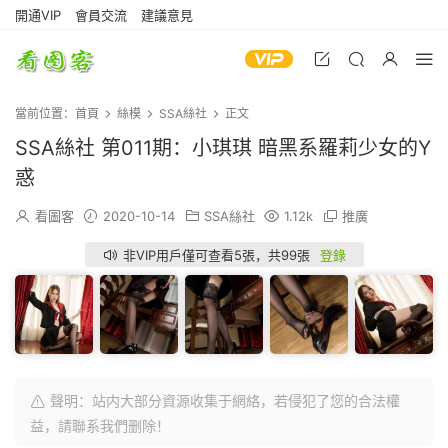
開通VIP
會員交流
建議意見
當前位置：
首頁
絲模
SSA絲社
正文
SSA絲社 第011期：小琪琪 暗黑系羅莉少女的Y
惑
看圖客
2020-10-14
SSA絲社
1.12k
推廣
非VIP用戶僅可查看5張，共99張
登錄
聲明：站内大部分資源收集于網絡，若侵犯了您的合法權
益，請聯系我們删除！