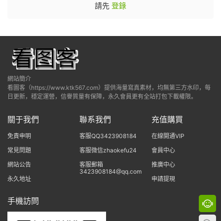
請先
登錄
網站簡介
看圖客（https://www.ktk567.com）提供海量寫真素材，均無第三方水印，每
日更新，穩定運營，信譽質量有保障，永久會員更有全站打包下載權限。
關于我們
聯系我們
充值購買
免責申明
客服QQ3423908184
在線開通VIP
常見問題
客服微信zhaokefu24
會員中心
網站公告
客服郵箱
推廣中心
3423908184@qq.com
永久地址
申請提現
手機訪問