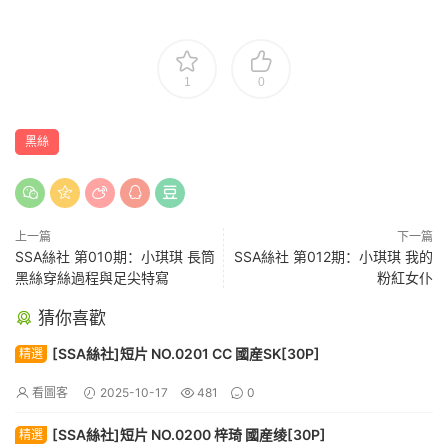
1
0
黑絲
上一篇
下一篇
SSA絲社 第010期：小琪琪 長筒
SSA絲社 第012期：小琪琪 我的
黑絲穿絲過程與足尖特寫
粉紅女仆
猜你喜歡
[SSA絲社]短片 NO.0201 CC 國産SK[30P]
精選
看圖客
2025-10-17
481
0
[SSA絲社]短片 NO.0200 梓琦 國産绫[30P]
精選