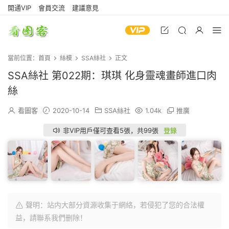
開通VIP
會員交流
建議意見
當前位置：
首頁
絲模
SSA絲社
正文
SSA絲社 第022期：琪琪 化身靈魂畫師進口肉
絲
看圖客
2020-10-14
SSA絲社
1.04k
推廣
非VIP用戶僅可查看5張，共99張
登錄
聲明：站内大部分資源收集于網絡，若侵犯了您的合法權
益，請聯系我們删除！