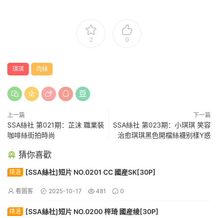
2
0
琪琪
肉絲
上一篇
下一篇
SSA絲社 第021期：芷沫 職業裝
SSA絲社 第023期：小琪琪 笑容
咖啡絲街拍時尚
治愈琪琪黑色開檔絲襪别樣Y惑
猜你喜歡
[SSA絲社]短片 NO.0201 CC 國産SK[30P]
精選
看圖客
2025-10-17
481
0
[SSA絲社]短片 NO.0200 梓琦 國産绫[30P]
精選