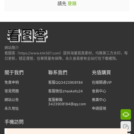
請先
登錄
網站簡介
看圖客（https://www.ktk567.com）提供海量寫真素材，均無第三方水印，每
日更新，穩定運營，信譽質量有保障，永久會員更有全站打包下載權限。
關于我們
聯系我們
充值購買
免責申明
客服QQ3423908184
在線開通VIP
常見問題
客服微信zhaokefu24
會員中心
網站公告
客服郵箱
推廣中心
3423908184@qq.com
永久地址
申請提現
手機訪問