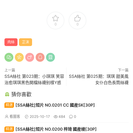
0
0
肉絲
芷沫
上一篇
下一篇
SSA絲社 第023期：小琪琪 笑容
SSA絲社 第025期：琪琪 甜美風
治愈琪琪黑色開檔絲襪别樣Y惑
女仆白色長筒絲襪
猜你喜歡
[SSA絲社]短片 NO.0201 CC 國産SK[30P]
精選
看圖客
2025-10-17
484
0
[SSA絲社]短片 NO.0200 梓琦 國産绫[30P]
精選