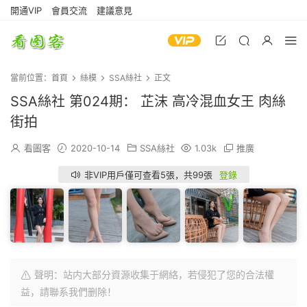
開通VIP
會員交流
建議意見
當前位置：
首頁
絲模
SSA絲社
正文
SSA絲社 第024期： 芷沫 高冷混血女王 肉絲
街拍
看圖客
2020-10-14
SSA絲社
1.03k
推廣
非VIP用戶僅可查看5張，共99張
登錄
聲明：站内大部分資源收集于網絡，若侵犯了您的合法權
益，請聯系我們删除！