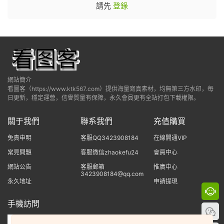
請先
登錄
網站簡介
看圖客（https://www.ktk567.com）提供海量寫真素材，均無第三方水印，每
日更新，穩定運營，信譽質量有保障，永久會員更有全站打包下載權限。
關于我們
聯系我們
充值購買
免責申明
客服QQ3423908184
在線開通VIP
常見問題
客服微信zhaokefu24
會員中心
網站公告
客服郵箱
推廣中心
3423908184@qq.com
永久地址
申請提現
手機訪問