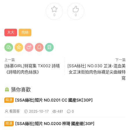
0
0
大大
肉絲
上一篇
下一篇
[絲慕GIRL]特寫集 TX002 詩晴
[SSA絲社] NO.030 芷沫-混血美
《詩晴的肉色絲族》
女芷沫街拍肉色絲襪足尖曲線特
寫
猜你喜歡
[SSA絲社]短片 NO.0201 CC 國産SK[30P]
精選
看圖客
2025-10-17
481
0
[SSA絲社]短片 NO.0200 梓琦 國産绫[30P]
精選