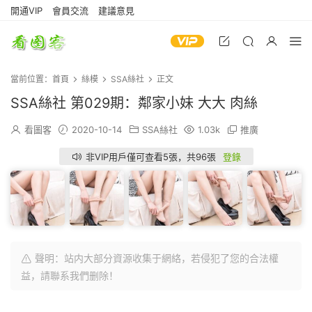
開通VIP
會員交流
建議意見
當前位置：
首頁
絲模
SSA絲社
正文
SSA絲社 第029期：鄰家小妹 大大 肉絲
看圖客
2020-10-14
SSA絲社
1.03k
推廣
非VIP用戶僅可查看5張，共96張
登錄
聲明：站内大部分資源收集于網絡，若侵犯了您的合法權
益，請聯系我們删除！