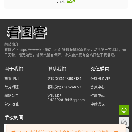
請先
登錄
網站簡介
看圖客（https://www.ktk567.com）提供海量寫真素材，均無第三方水印，每
日更新，穩定運營，信譽質量有保障，永久會員更有全站打包下載權限。
關于我們
聯系我們
充值購買
免責申明
客服QQ3423908184
在線開通VIP
常見問題
客服微信zhaokefu24
會員中心
網站公告
客服郵箱
推廣中心
3423908184@qq.com
永久地址
申請提現
手機訪問