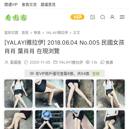
開通VIP
會員交流
建議意見
當前位置：
首頁
唯美
YALAYI雅拉伊
正文
[YALAYI雅拉伊] 2018.06.04 No.005 民國女孩
肖肖 葉肖肖 在現浏覽
看圖客
2020-11-05
YALAYI雅拉伊
1.1k
推廣
非VIP用戶僅可查看8張，共54張
登錄