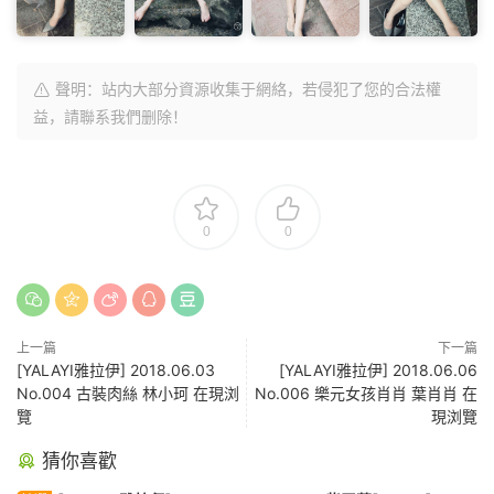
聲明：站内大部分資源收集于網絡，若侵犯了您的合法權
益，請聯系我們删除！
0
0
上一篇
下一篇
[YALAYI雅拉伊] 2018.06.03
[YALAYI雅拉伊] 2018.06.06
No.004 古裝肉絲 林小珂 在現浏
No.006 樂元女孩肖肖 葉肖肖 在
覽
現浏覽
猜你喜歡