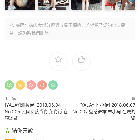
聲明：站内大部分資源收集于網絡，若侵犯了您的合法權
益，請聯系我們删除！
0
0
上一篇
下一篇
[YALAYI雅拉伊] 2018.06.04
[YALAYI雅拉伊] 2018.06.07
No.005 民國女孩肖肖 葉肖肖 在
No.007 魅惑舞裙 林小珂 在現浏
現浏覽
覽
猜你喜歡