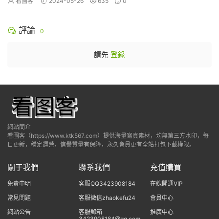
看圖客
2024-05-26
635
0
評論
0
請先
登錄
網站簡介
看圖客（https://www.ktk567.com）提供海量寫真素材，均無第三方水印，每
日更新，穩定運營，信譽質量有保障，永久會員更有全站打包下載權限。
關于我們
聯系我們
充值購買
免責申明
客服QQ3423908184
在線開通VIP
常見問題
客服微信zhaokefu24
會員中心
網站公告
客服郵箱
推廣中心
3423908184@qq.com