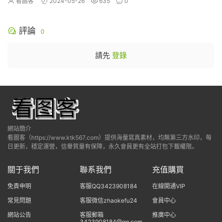
看圖客
2024-05-26
635
0
評論
0
請先
登錄
網站簡介
看圖客（https://www.ktk567.com）提供海量寫真素材，均無第三方水印，每
日更新，穩定運營，信譽質量有保障，永久會員更有全站打包下載權限。
關于我們
聯系我們
充值購買
免責申明
客服QQ3423908184
在線開通VIP
常見問題
客服微信zhaokefu24
會員中心
網站公告
客服郵箱
推廣中心
3423908184@qq.com