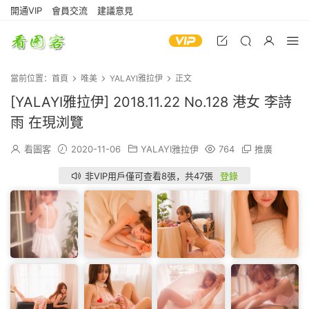
開通VIP
會員交流
建議意見
當前位置：
首頁
唯美
YALAYI雅拉伊
正文
[YALAYI雅拉伊] 2018.11.22 No.128 港女 李詩
雨 在現浏覽
看圖客
2020-11-06
YALAYI雅拉伊
764
推廣
非VIP用戶僅可查看8張，共47張
登錄