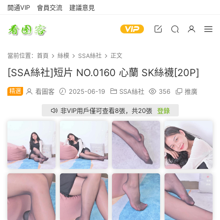
開通VIP
會員交流
建議意見
當前位置：
首頁
絲模
SSA絲社
正文
[SSA絲社]短片 NO.0160 心蘭 SK絲襪[20P]
精選
看圖客
2025-06-19
SSA絲社
356
推廣
非VIP用戶僅可查看8張，共20張
登錄