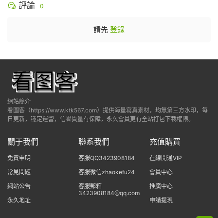
評論
0
請先
登錄
網站簡介
看圖客（https://www.ktk567.com）提供海量寫真素材，均無第三方水印，每
日更新，穩定運營，信譽質量有保障，永久會員更有全站打包下載權限。
關于我們
聯系我們
充值購買
免責申明
客服QQ3423908184
在線開通VIP
常見問題
客服微信zhaokefu24
會員中心
網站公告
客服郵箱
推廣中心
3423908184@qq.com
永久地址
申請提現