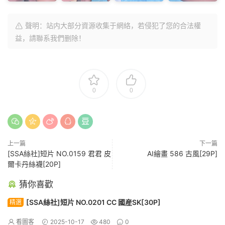
聲明：站内大部分資源收集于網絡，若侵犯了您的合法權
益，請聯系我們删除！
0
0
上一篇
下一篇
[SSA絲社]短片 NO.0159 君君 皮
AI繪畫 586 古風[29P]
爾卡丹絲襪[20P]
猜你喜歡
[SSA絲社]短片 NO.0201 CC 國産SK[30P]
精選
看圖客
2025-10-17
480
0