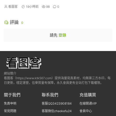
看圖客
19小時前
98
0
評論
0
請先
登錄
網站簡介
看圖客（https://www.ktk567.com）提供海量寫真素材，均無第三方水印，每
日更新，穩定運營，信譽質量有保障，永久會員更有全站打包下載權限。
關于我們
聯系我們
充值購買
免責申明
客服QQ3423908184
在線開通VIP
常見問題
客服微信zhaokefu24
會員中心