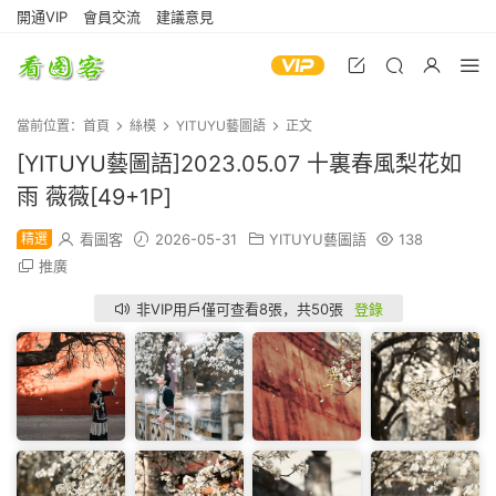
開通VIP
會員交流
建議意見
當前位置：
首頁
絲模
YITUYU藝圖語
正文
[YITUYU藝圖語]2023.05.07 十裏春風梨花如
雨 薇薇[49+1P]
精選
看圖客
2026-05-31
YITUYU藝圖語
138
推廣
非VIP用戶僅可查看8張，共50張
登錄