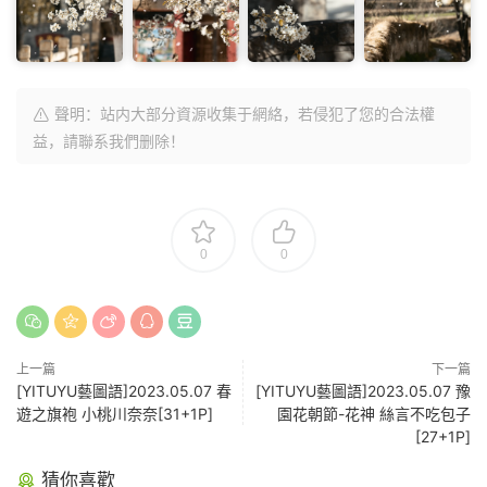
聲明：站内大部分資源收集于網絡，若侵犯了您的合法權
益，請聯系我們删除！
0
0
上一篇
下一篇
[YITUYU藝圖語]2023.05.07 春
[YITUYU藝圖語]2023.05.07 豫
遊之旗袍 小桃川奈奈[31+1P]
園花朝節-花神 絲言不吃包子
[27+1P]
猜你喜歡