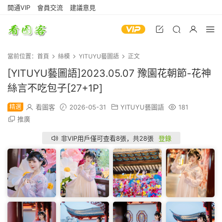
開通VIP
會員交流
建議意見
當前位置：
首頁
絲模
YITUYU藝圖語
正文
[YITUYU藝圖語]2023.05.07 豫園花朝節-花神
絲言不吃包子[27+1P]
精選
看圖客
2026-05-31
YITUYU藝圖語
181
推廣
非VIP用戶僅可查看8張，共28張
登錄