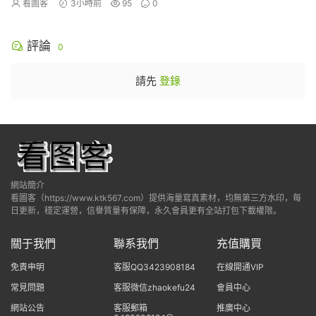
看圖客
3小時前
95
0
評論
0
請先
登錄
網站簡介
看圖客（https://www.ktk567.com）提供海量寫真素材，均無第三方水印，每
日更新，穩定運營，信譽質量有保障，永久會員更有全站打包下載權限。
關于我們
聯系我們
充值購買
免責申明
客服QQ3423908184
在線開通VIP
常見問題
客服微信zhaokefu24
會員中心
網站公告
客服郵箱
推廣中心