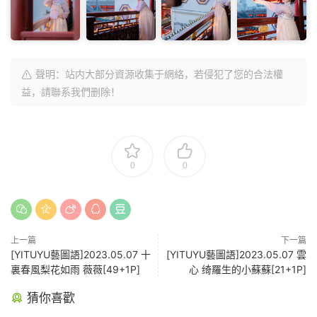
聲明：站内大部分資源收集于網絡，若侵犯了您的合法權
益，請聯系我們删除！
0
0
上一篇
下一篇
[YITUYU藝圖語]2023.05.07 十
[YITUYU藝圖語]2023.05.07 雲
裏春風梨花如雨 薇薇[49+1P]
心 绮羅生的小蘇蘇[21+1P]
猜你喜歡