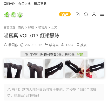
開通VIP
會員交流
建議意見
當前位置：
首頁
絲模
喵寫真
正文
喵寫真 VOL.013 紅裙黑絲
看圖客
2020-10-12
喵寫真
1.58k
推廣
非VIP用戶僅可查看5張，共70張
登錄
聲明：站内大部分資源收集于網絡，若侵犯了您的合法權
益，請聯系我們删除！