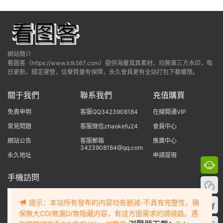
網站簡介
看圖客（https://www.ktk567.com）提供海量寫真素材，均無第三方水印，每
日更新，穩定運營，信譽質量有保障，永久會員更有全站打包下載權限。
關于我們
聯系我們
充值購買
免責申明
客服QQ3423908184
在線開通VIP
常見問題
客服微信zhaokefu24
會員中心
網站公告
客服郵箱
推廣中心
3423908184@qq.com
永久地址
申請提現
手機訪問
提示：本站所有發布的内容均有删減-不具有完整性，确
保無大CD/無漏D/無隐藏内容，有這方面需求的請繞路。遇