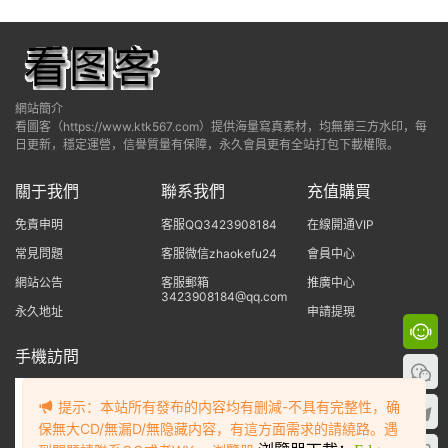
網站簡介
看圖客（https://www.ktk567.com）提供海量寫真素材，均無第三方水印，每
日更新，穩定運營，信譽質量有保障，永久會員更有全站打包下載權限。
關于我們
聯系我們
充值購買
免責申明
客服QQ3423908184
在線開通VIP
常見問題
客服微信zhaokefu24
會員中心
網站公告
客服郵箱
推廣中心
3423908184@qq.com
永久地址
申請提現
手機訪問
提示：本站所有發布的内容均有删減-不具有完整性，确
保無大CD/無漏D/無隐藏内容，有這方面需求的請繞路。遇