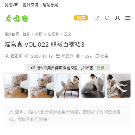
開通VIP
會員交流
建議意見
當前位置：
首頁
絲模
喵寫真
正文
喵寫真 VOL.022 絲襪百褶裙3
看圖客
2020-10-12
喵寫真
1.62k
推廣
非VIP用戶僅可查看5張，共95張
登錄
聲明：站内大部分資源收集于網絡，若侵犯了您的合法權
益，請聯系我們删除！