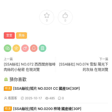
0
0
萱萱
黑絲
上一篇
下一篇
[SSA絲社] NO.072 西西閨房咖啡
[SSA絲社] NO.074 雪梨 陽光下
肉絲的小秘密 在現浏覽
的灰絲 在現浏覽
猜你喜歡
[SSA絲社]短片 NO.0201 CC 國産SK[30P]
精選
看圖客
2025-10-17
485
0
[SSA絲社]短片 NO.0200 梓琦 國産绫[30P]
精選