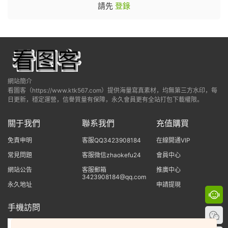
請先
登錄
網站簡介
看圖客（https://www.ktk567.com）提供海量寫真素材，均無第三方水印，每
日更新，穩定運營，信譽質量有保障，永久會員更有全站打包下載權限。
關于我們
聯系我們
充值購買
免責申明
客服QQ3423908184
在線開通VIP
常見問題
客服微信zhaokefu24
會員中心
網站公告
客服郵箱
推廣中心
3423908184@qq.com
永久地址
申請提現
手機訪問