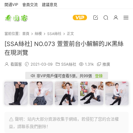
開通VIP
會員交流
建議意見
當前位置：
首頁
絲模
SSA絲社
正文
[SSA絲社] NO.073 萱萱前台小解解的JK黑絲
在現浏覽
看圖客
2021-03-09
SSA絲社
1.31k
推廣
非VIP用戶僅可查看5張，共99張
登錄
聲明：站内大部分資源收集于網絡，若侵犯了您的合法權
益，請聯系我們删除！