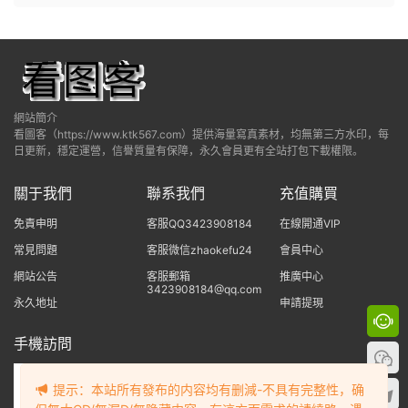
網站簡介
看圖客（https://www.ktk567.com）提供海量寫真素材，均無第三方水印，每
日更新，穩定運營，信譽質量有保障，永久會員更有全站打包下載權限。
關于我們
聯系我們
充值購買
免責申明
客服QQ3423908184
在線開通VIP
常見問題
客服微信zhaokefu24
會員中心
網站公告
客服郵箱
推廣中心
3423908184@qq.com
永久地址
申請提現
手機訪問
提示：本站所有發布的内容均有删減-不具有完整性，确