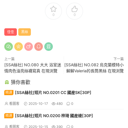
0
0
佳佳
黑絲
上一篇
下一篇
[SSA絲社] NO.080 大大 浴室迷
[SSA絲社] NO.082 烏克蘭模特小
情肉色油亮絲襪寫真 在現浏覽
解解Valeria的長筒黑絲 在現浏覽
猜你喜歡
[SSA絲社]短片 NO.0201 CC 國産SK[30P]
精選
看圖客
2025-10-17
480
0
[SSA絲社]短片 NO.0200 梓琦 國産绫[30P]
精選
看圖客
2025-10-15
390
0