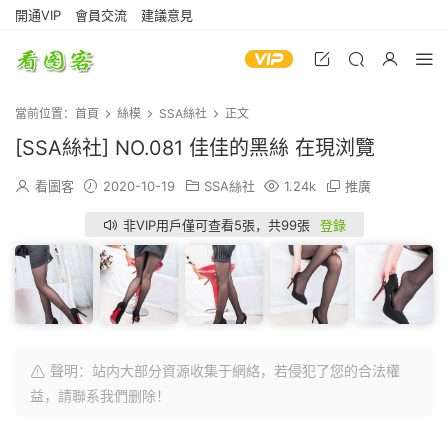
開通VIP
會員交流
建議意見
當前位置：
首頁
絲模
SSA絲社
正文
[SSA絲社] NO.081 佳佳的黑絲 在現浏覽
看圖客
2020-10-19
SSA絲社
1.24k
推廣
非VIP用戶僅可查看5張，共99張
登錄
聲明：站内大部分資源收集于網絡，若侵犯了您的合法權
益，請聯系我們删除！