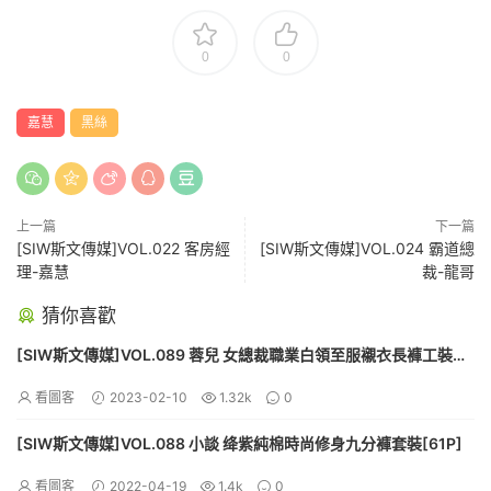
0
0
嘉慧
黑絲
上一篇
下一篇
[SIW斯文傳媒]VOL.022 客房經
[SIW斯文傳媒]VOL.024 霸道總
理-嘉慧
裁-龍哥
猜你喜歡
[SIW斯文傳媒]VOL.089 蓉兒 女總裁職業白領至服襯衣長褲工裝
[60P]
看圖客
2023-02-10
1.32k
0
[SIW斯文傳媒]VOL.088 小談 绛紫純棉時尚修身九分褲套裝[61P]
看圖客
2022-04-19
1.4k
0