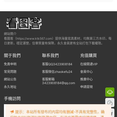
網站簡介
看圖客（https://www.ktk567.com）提供海量寫真素材，均無第三方水印，每
日更新，穩定運營，信譽質量有保障，永久會員更有全站打包下載權限。
關于我們
聯系我們
充值購買
免責申明
客服QQ3423908184
在線開通VIP
常見問題
客服微信zhaokefu24
會員中心
網站公告
客服郵箱
推廣中心
3423908184@qq.com
永久地址
申請提現
手機訪問
提示：本站所有發布的内容均有删減-不具有完整性，确