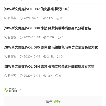
[SIW斯文傳媒]VOL.087 仙女黑裙 蓉兒[61P]
看圖客
2022-04-18
1.17k
0
[SIW斯文傳媒]VOL.086 小談 绛紫純棉時尚修身九分褲套裝
看圖客
2020-10-14
2.73k
0
[SIW斯文傳媒]VOL.085 蓉兒 翻毛領拼色毛呢仿皮華貴長款大衣
看圖客
2020-10-14
2.18k
0
[SIW斯文傳媒]VOL.084 嘉慧 長袖立領茄紫色蝴蝶結淑女套裙
看圖客
2020-10-14
1.6k
0
評論
0
請先
登錄