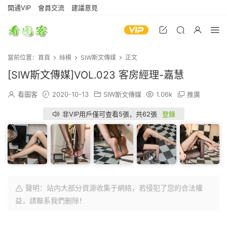
開通VIP
會員交流
建議意見
當前位置：
首頁
絲模
SIW斯文傳媒
正文
[SIW斯文傳媒]VOL.023 客房經理-嘉慧
看圖客
2020-10-13
SIW斯文傳媒
1.06k
推廣
非VIP用戶僅可查看5張，共62張
登錄
聲明：站内大部分資源收集于網絡，若侵犯了您的合法權
益，請聯系我們删除！