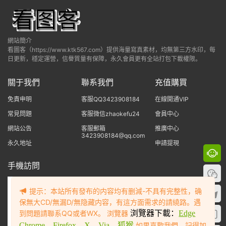
網站簡介
看圖客（https://www.ktk567.com）提供海量寫真素材，均無第三方水印，每
日更新，穩定運營，信譽質量有保障，永久會員更有全站打包下載權限。
關于我們
聯系我們
充值購買
免責申明
客服QQ3423908184
在線開通VIP
常見問題
客服微信zhaokefu24
會員中心
網站公告
客服郵箱
推廣中心
3423908184@qq.com
永久地址
申請提現
手機訪問
提示：本站所有發布的内容均有删減-不具有完整性，确
保無大CD/無漏D/無隐藏内容，有這方面需求的請繞路。遇
到問題請聯系QQ或者WX。 浏覽器
浏覽器下載：
Edge
Chrome
Firefox
X
Via
狐猴
如果喜歡我們，記得加