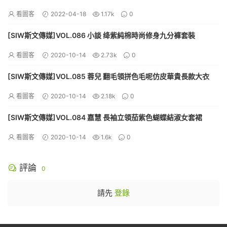
看圖客
2022-04-18
1.17k
0
[SIW斯文傳媒]VOL.086 小談 绛紫純棉時尚修身九分褲套裝
看圖客
2020-10-14
2.73k
0
[SIW斯文傳媒]VOL.085 蓉兒 翻毛領拼色毛呢仿皮華貴長款大衣
看圖客
2020-10-14
2.18k
0
[SIW斯文傳媒]VOL.084 嘉慧 長袖立領茄紫色蝴蝶結淑女套裙
看圖客
2020-10-14
1.6k
0
評論
0
請先
登錄