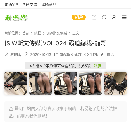
開通VIP
會員交流
建議意見
當前位置：
首頁
絲模
SIW斯文傳媒
正文
[SIW斯文傳媒]VOL.024 霸道總裁-龍哥
看圖客
2020-10-13
SIW斯文傳媒
1.17k
推廣
非VIP用戶僅可查看5張，共65張
登錄
聲明：站内大部分資源收集于網絡，若侵犯了您的合法權
益，請聯系我們删除！