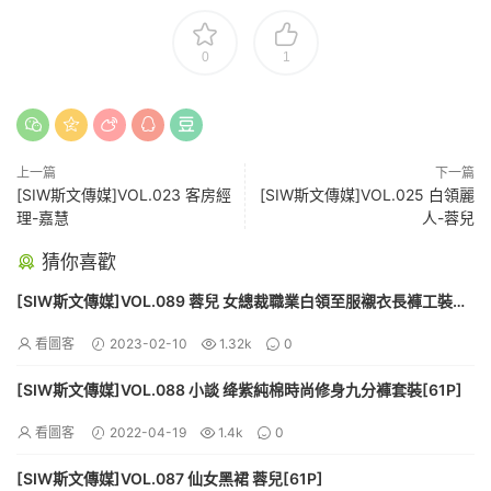
0
1
上一篇
下一篇
[SIW斯文傳媒]VOL.023 客房經
[SIW斯文傳媒]VOL.025 白領麗
理-嘉慧
人-蓉兒
猜你喜歡
[SIW斯文傳媒]VOL.089 蓉兒 女總裁職業白領至服襯衣長褲工裝
[60P]
看圖客
2023-02-10
1.32k
0
[SIW斯文傳媒]VOL.088 小談 绛紫純棉時尚修身九分褲套裝[61P]
看圖客
2022-04-19
1.4k
0
[SIW斯文傳媒]VOL.087 仙女黑裙 蓉兒[61P]