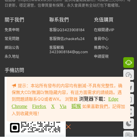
日更新，穩定運營，信譽質量有保障，永久會員更有全站打包下載權限。
關于我們
聯系我們
充值購買
免責申明
客服QQ3423908184
在線開通VIP
常見問題
客服微信zhaokefu24
會員中心
網站公告
客服郵箱
推廣中心
3423908184@qq.com
永久地址
申請提現
手機訪問
提示：本站所有發布的内容均有删減-不具有完整性，确
保無大CD/無漏D/無隐藏内容，有這方面需求的請繞路。遇
到問題請聯系QQ或者WX。 浏覽器
浏覽器下載：
Edge
Chrome
Firefox
X
Via
狐猴
如果喜歡我們，記得加
入到收藏夾哦！