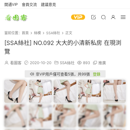
開通VIP
會員交流
建議意見
當前位置：
首頁
絲模
SSA絲社
正文
[SSA絲社] NO.092 大大的小清新私房 在現浏
覽
看圖客
2020-10-20
SSA絲社
893
推廣
非VIP用戶僅可查看5張，共99張
登錄