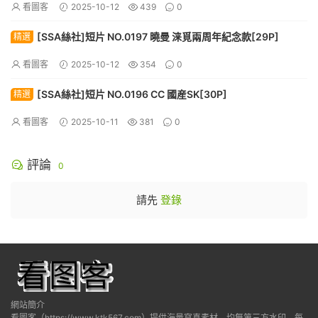
看圖客
2025-10-12
439
0
[SSA絲社]短片 NO.0197 曉曼 涞覓兩周年紀念款[29P]
精選
看圖客
2025-10-12
354
0
[SSA絲社]短片 NO.0196 CC 國産SK[30P]
精選
看圖客
2025-10-11
381
0
評論
0
請先
登錄
網站簡介
看圖客（https://www.ktk567.com）提供海量寫真素材，均無第三方水印，每