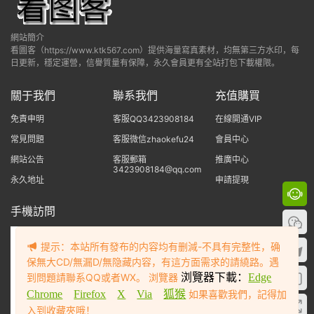
網站簡介
看圖客（https://www.ktk567.com）提供海量寫真素材，均無第三方水印，每
日更新，穩定運營，信譽質量有保障，永久會員更有全站打包下載權限。
關于我們
聯系我們
充值購買
免責申明
客服QQ3423908184
在線開通VIP
常見問題
客服微信zhaokefu24
會員中心
網站公告
客服郵箱
推廣中心
3423908184@qq.com
永久地址
申請提現
手機訪問
提示：本站所有發布的内容均有删減-不具有完整性，确
保無大CD/無漏D/無隐藏内容，有這方面需求的請繞路。遇
到問題請聯系QQ或者WX。 浏覽器
浏覽器下載：
Edge
Chrome
Firefox
X
Via
狐猴
如果喜歡我們，記得加
入到收藏夾哦！