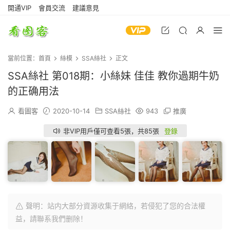
開通VIP
會員交流
建議意見
當前位置：
首頁
絲模
SSA絲社
正文
SSA絲社 第018期：小絲妹 佳佳 教你過期牛奶
的正确用法
看圖客
2020-10-14
SSA絲社
943
推廣
非VIP用戶僅可查看5張，共85張
登錄
聲明：站内大部分資源收集于網絡，若侵犯了您的合法權
益，請聯系我們删除！