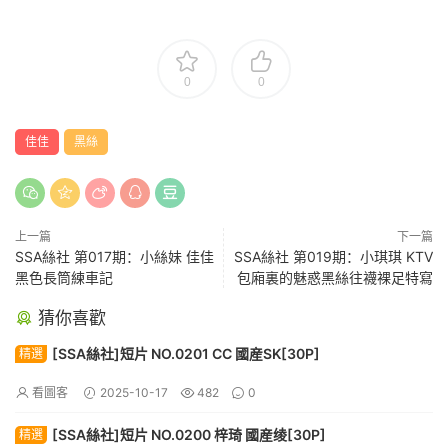
0
0
佳佳
黑絲
上一篇
下一篇
SSA絲社 第017期：小絲妹 佳佳
SSA絲社 第019期：小琪琪 KTV
黑色長筒練車記
包廂裏的魅惑黑絲往襪裸足特寫
猜你喜歡
[SSA絲社]短片 NO.0201 CC 國産SK[30P]
精選
看圖客
2025-10-17
482
0
[SSA絲社]短片 NO.0200 梓琦 國産绫[30P]
精選