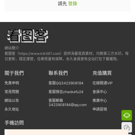
請先
登錄
網站簡介
看圖客（https://www.ktk567.com）提供海量寫真素材，均無第三方水印，每
日更新，穩定運營，信譽質量有保障，永久會員更有全站打包下載權限。
關于我們
聯系我們
充值購買
免責申明
客服QQ3423908184
在線開通VIP
常見問題
客服微信zhaokefu24
會員中心
網站公告
客服郵箱
推廣中心
3423908184@qq.com
永久地址
申請提現
手機訪問