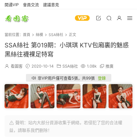
開通VIP
會員交流
建議意見
當前位置：
首頁
絲模
SSA絲社
正文
SSA絲社 第019期：小琪琪 KTV包廂裏的魅惑
黑絲往襪裸足特寫
看圖客
2020-10-14
SSA絲社
1.08k
推廣
非VIP用戶僅可查看5張，共99張
登錄
聲明：站内大部分資源收集于網絡，若侵犯了您的合法權
益，請聯系我們删除！