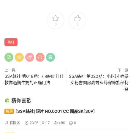
0
0
黑絲
上一篇
下一篇
SSA絲社 第018期：小絲妹 佳佳
SSA絲社 第020期：小琪琪 姓感
教你過期牛奶的正确用法
女秘書閨房高端灰絲穿絲族部特
寫
猜你喜歡
[SSA絲社]短片 NO.0201 CC 國産SK[30P]
精選
看圖客
2025-10-17
480
0