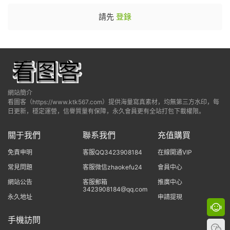
請先
登錄
網站簡介
看圖客（https://www.ktk567.com）提供海量寫真素材，均無第三方水印，每
日更新，穩定運營，信譽質量有保障，永久會員更有全站打包下載權限。
關于我們
聯系我們
充值購買
免責申明
客服QQ3423908184
在線開通VIP
常見問題
客服微信zhaokefu24
會員中心
網站公告
客服郵箱
推廣中心
3423908184@qq.com
永久地址
申請提現
手機訪問